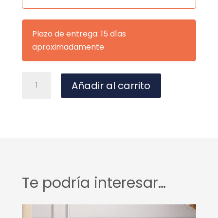
Plazo de entrega: 15 días
aproximadamente
SILLA
A
Añadir al carrito
RENE
l
NEGRO
t
cantidad
e
r
n
a
t
Te podría interesar…
i
v
e