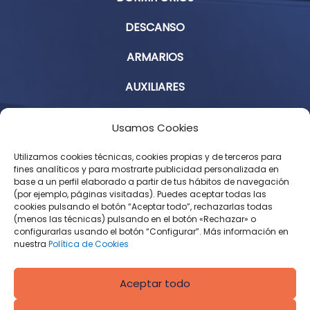
DESCANSO
ARMARIOS
AUXILIARES
Aviso Legal
Usamos Cookies
Política de Privacidad
Utilizamos cookies técnicas, cookies propias y de terceros para
fines analíticos y para mostrarte publicidad personalizada en
base a un perfil elaborado a partir de tus hábitos de navegación
Condiciones Generales de Contratación
(por ejemplo, páginas visitadas). Puedes aceptar todas las
cookies pulsando el botón “Aceptar todo”, rechazarlas todas
Política de Cookies
(menos las técnicas) pulsando en el botón «Rechazar» o
configurarlas usando el botón “Configurar”. Más información en
Derecho de desistimiento
nuestra
Política de Cookies
Aceptar todo