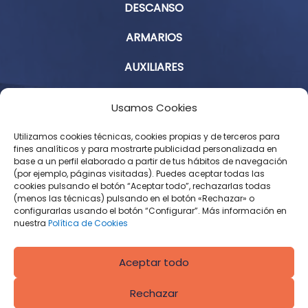
DESCANSO
ARMARIOS
AUXILIARES
Aviso Legal
Usamos Cookies
Política de Privacidad
Utilizamos cookies técnicas, cookies propias y de terceros para
fines analíticos y para mostrarte publicidad personalizada en
base a un perfil elaborado a partir de tus hábitos de navegación
Condiciones Generales de Contratación
(por ejemplo, páginas visitadas). Puedes aceptar todas las
cookies pulsando el botón “Aceptar todo”, rechazarlas todas
Política de Cookies
(menos las técnicas) pulsando en el botón «Rechazar» o
configurarlas usando el botón “Configurar”. Más información en
Derecho de desistimiento
nuestra
Política de Cookies
Aceptar todo
Rechazar