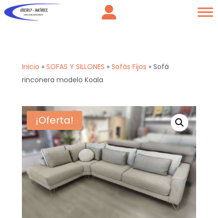
Inicio
»
SOFAS Y SILLONES
»
Sofás Fijos
»
Sofá
rinconera modelo Koala
¡Oferta!