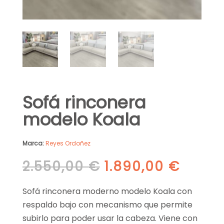
Sofá rinconera
modelo Koala
Marca:
Reyes Ordoñez
El
El
2.550,00
€
1.890,00
€
precio
preci
original
actua
Sofá rinconera moderno modelo Koala con
era:
es:
respaldo bajo con mecanismo que permite
2.550,00 €.
1.890,
subirlo para poder usar la cabeza. Viene con