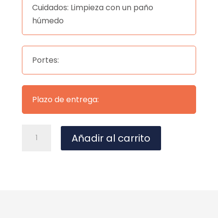
Cuidados: Limpieza con un paño
húmedo
Portes:
Plazo de entrega:
Sofá
A
Añadir al carrito
rinconera
l
modelo
t
Koala
e
cantidad
r
n
a