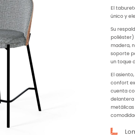
El taburet
único y el
Su respald
poliéster
madera, n
soporte p
un toque d
El asiento
confort e
cuenta co
delantera 
metálicas
comodidad
Lon
