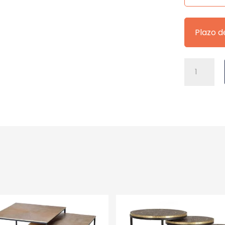
Plazo d
TABURETE
AIDAN
GRIS
cantidad