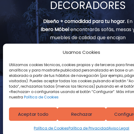
DECORADORES
Diseño + comodidad para tu hogar.
En
Ibero Móbel
encontrarás sofás, mesas 
muebles de calidad que encajan
contigo.
Usamos Cookies
(+34) 91 797 82 02
Utilizamos cookies técnicas, cookies propias y de terceros para fine
analíticos y para mostrarte publicidad personalizada en base a un p
info@muebles-iberomobel.com
elaborado a partir de tus hábitos de navegación (por ejemplo, pág
visitadas). Puedes aceptar todas las cookies pulsando el botón “Ac
Avenida Real de Pinto, 126
todo”, rechazarlas todas (menos las técnicas) pulsando en el botó
«Rechazar» o configurarlas usando el botón “Configurar”. Más info
28021 Madrid
nuestra
Política de Cookies
Aceptar todo
Rechazar
Configur
Política de Cookies
Política de Privacidad
Aviso Legal