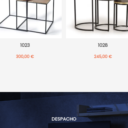
1023
1028
300,00
€
245,00
€
DESPACHO