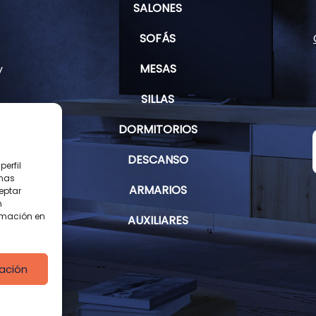
SALONES
SOFÁS
MESAS
y
SILLAS
DORMITORIOS
s
DESCANSO
erfil
inas
ARMARIOS
eptar
n
rmación en
AUXILIARES
ación