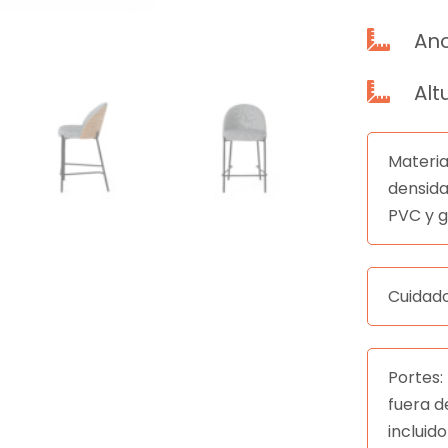
Anc

Alt

Materia
densid
PVC y g
Cuidad
Portes:
fuera d
incluido