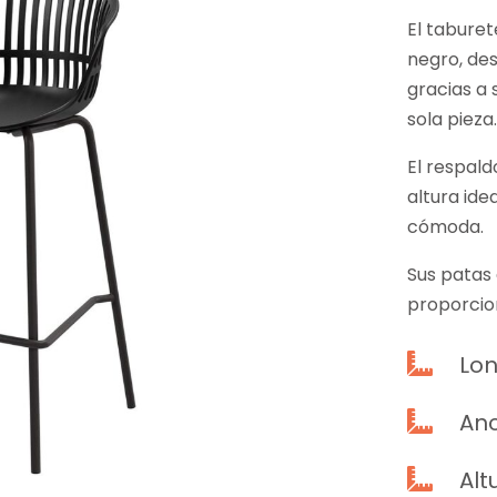
El taburet
negro, des
gracias a 
sola pieza.
El respald
altura ide
cómoda.
Sus patas
proporcion
Lon

Anc

Alt
