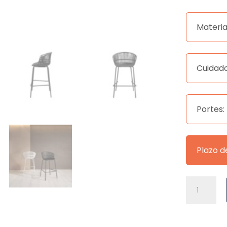
Materia
Cuidado
Portes:
Plazo d
TABURETE
AXEL
NEGRO
cantidad