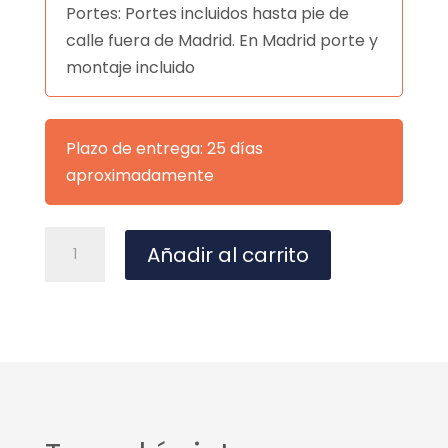
Portes: Portes incluidos hasta pie de
calle fuera de Madrid. En Madrid porte y
montaje incluido
Plazo de entrega: 25 días
aproximadamente
VITRINA
A
Añadir al carrito
BAJA
l
PTAS(MAD+CRST)+CAJ
t
TULSA
e
cantidad
r
n
a
t